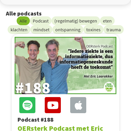
Alle podcasts
Alle
Podcast
(regelmatig) bewegen
eten
klachten
mindset
ontspanning
toxines
trauma
Podcast #188
OERsterk Podcast met Eric